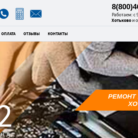
8(800)
Работаем: с 9
Хотьково
и 
ОПЛАТА
ОТЗЫВЫ
КОНТАКТЫ
РЕМОНТ 
1
ХО
унд