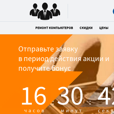
РЕМОНТ КОМПЬЮТЕРОВ
СКИДКИ
ЦЕНЫ
Отправьте заявку
в период действия акции и
получите бонус
16
30
4
:
:
часов
минут
сек