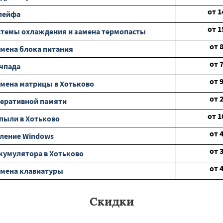
от
1
лейфа
от
1
стемы охлаждения и замена термопасты
от
мена блока питания
от
чпада
от
мена матрицы в Хотьково
от
еративной памяти
от
1
 пыли в Хотьково
от
ление Windows
от
кумулятора в Хотьково
от
амена клавиатуры
Скидки