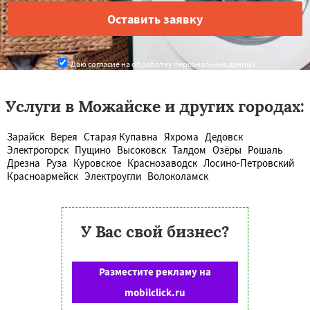
Даю согласие на обработку персональных данных
Услуги в Можайске и других городах:
Зарайск
Верея
Старая Купавна
Яхрома
Дедовск
Электрогорск
Пущино
Высоковск
Талдом
Озёры
Рошаль
Дрезна
Руза
Куровское
Краснозаводск
Лосино-Петровский
Красноармейск
Электроугли
Волоколамск
У Вас свой бизнес?
Разместите рекламу на
mobilclick.ru