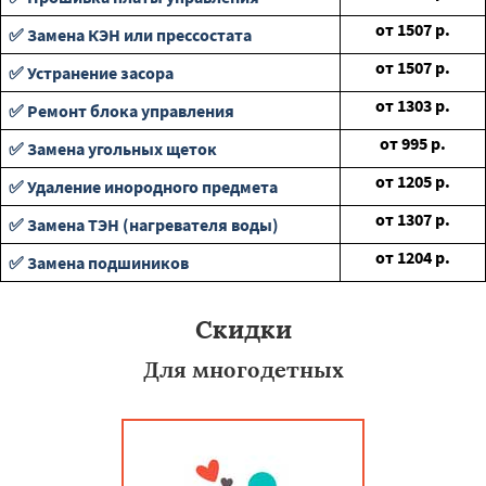
от
1507
р.
✅ Замена КЭН или прессостата
от
1507
р.
✅ Устранение засора
от
1303
р.
✅ Ремонт блока управления
от
995
р.
✅ Замена угольных щеток
от
1205
р.
✅ Удаление инородного предмета
от
1307
р.
✅ Замена ТЭН (нагревателя воды)
от
1204
р.
✅ Замена подшиников
Скидки
Для многодетных