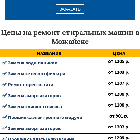
ЗАКАЗАТЬ
Цены на ремонт стиральных машин в
Можайске
НАЗВАНИЕ
ЦЕНА
от
1205
р.
✅ Замена подшипников
от
1203
р.
✅ Замена сетевого фильтра
от
1107
р.
✅ Ремонт прессостата
от
1208
р.
✅ Замена амортизаторов
от
1108
р.
✅ Замена сливного насоса
от
901
р.
✅ Прошивка электронного модуля
от
1202
р.
✅ Замена амортизаторов
от
1209
р.
✅ Прошивка платы управления