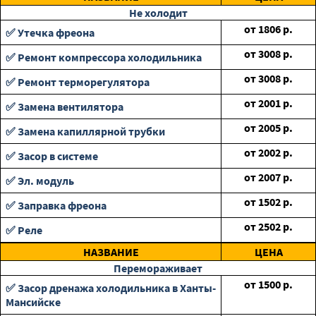
Не холодит
от
1806
р.
✅ Утечка фреона
от
3008
р.
✅ Ремонт компрессора холодильника
от
3008
р.
✅ Ремонт терморегулятора
от
2001
р.
✅ Замена вентилятора
от
2005
р.
✅ Замена капиллярной трубки
от
2002
р.
✅ Засор в системе
от
2007
р.
✅ Эл. модуль
от
1502
р.
✅ Заправка фреона
от
2502
р.
✅ Реле
НАЗВАНИЕ
ЦЕНА
Перемораживает
от
1500
р.
✅ Засор дренажа холодильника в Ханты-
Мансийске