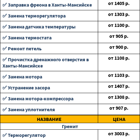
от
1405
р.
✅ Заправка фреона в Ханты-Мансийске
от
1303
р.
✅ Замена терморегулятора
от
1100
р.
✅ Замена датчика температуры
от
905
р.
✅ Замена термостата
от
900
р.
✅ Ремонт петель
от
1108
р.
✅ Прочистка дренажного отверстия в
Ханты-Мансийске
от
1103
р.
✅ Замена мотора
от
1407
р.
✅ Устранение засора
от
1308
р.
✅ Замена мотора-компрессора
от
907
р.
✅ Замена уплотнителя
НАЗВАНИЕ
ЦЕНА
Гремит
от
3003
р.
✅ Терморегулятор