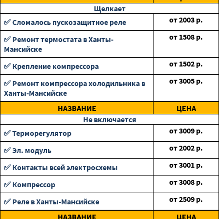
Щелкает
от
2003
р.
✅ Сломалось пускозащитное реле
от
1508
р.
✅ Ремонт термостата в Ханты-
Мансийске
от
1502
р.
✅ Крепление компрессора
от
3005
р.
✅ Ремонт компрессора холодильника в
Ханты-Мансийске
НАЗВАНИЕ
ЦЕНА
Не включается
от
3009
р.
✅ Терморегулятор
от
2002
р.
✅ Эл. модуль
от
3001
р.
✅ Контакты всей электросхемы
от
3008
р.
✅ Компрессор
от
2509
р.
✅ Реле в Ханты-Мансийске
НАЗВАНИЕ
ЦЕНА