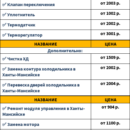
от
2003
р.
✅ Клапан переключения
от
1002
р.
✅ Уплотнитель
от
2002
р.
✅ Термодатчик
от
3001
р.
✅ Терморегулятор
НАЗВАНИЕ
ЦЕНА
Дополнительно:
от
1509
р.
✅ Чистка ХД
от
2002
р.
✅ Замена контура холодильника в
Ханты-Мансийске
от
2004
р.
✅ Перевеска дверей холодильника в
Ханты-Мансийске
НАЗВАНИЕ
ЦЕНА
от
904
р.
✅ Ремонт модуля управления в Ханты-
Мансийске
от
1100
р.
✅ Замена мотора