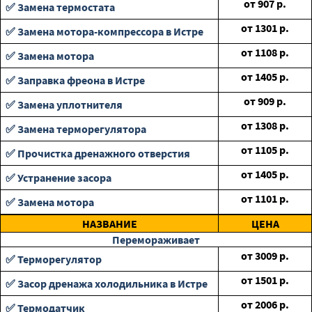
от
907
р.
✅ Замена термостата
от
1301
р.
✅ Замена мотора-компрессора в Истре
от
1108
р.
✅ Замена мотора
от
1405
р.
✅ Заправка фреона в Истре
от
909
р.
✅ Замена уплотнителя
от
1308
р.
✅ Замена терморегулятора
от
1105
р.
✅ Прочистка дренажного отверстия
от
1405
р.
✅ Устранение засора
от
1101
р.
✅ Замена мотора
НАЗВАНИЕ
ЦЕНА
Перемораживает
от
3009
р.
✅ Терморегулятор
от
1501
р.
✅ Засор дренажа холодильника в Истре
от
2006
р.
✅ Термодатчик