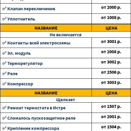
от
2000
р.
✅ Клапан переключения
от
1008
р.
✅ Уплотнитель
НАЗВАНИЕ
ЦЕНА
Не включается
от
3001
р.
✅ Контакты всей электросхемы
от
2008
р.
✅ Эл. модуль
от
3002
р.
✅ Терморегулятор
от
2506
р.
✅ Реле
от
3003
р.
✅ Компрессор
НАЗВАНИЕ
ЦЕНА
Щелкает
от
1507
р.
✅ Ремонт термостата в Истре
от
2001
р.
✅ Сломалось пускозащитное реле
от
1504
р.
✅ Крепление компрессора