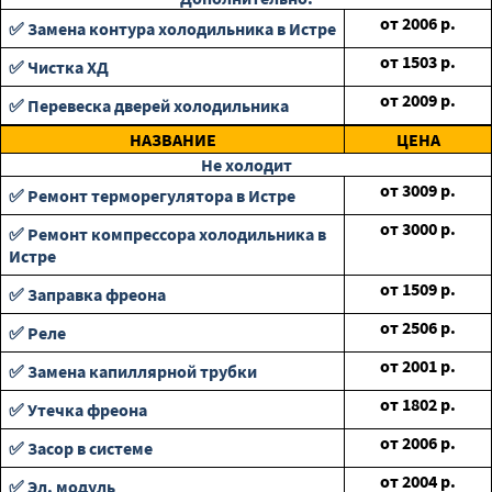
от
2006
р.
✅ Замена контура холодильника в Истре
от
1503
р.
✅ Чистка ХД
от
2009
р.
✅ Перевеска дверей холодильника
НАЗВАНИЕ
ЦЕНА
Не холодит
от
3009
р.
✅ Ремонт терморегулятора в Истре
от
3000
р.
✅ Ремонт компрессора холодильника в
Истре
от
1509
р.
✅ Заправка фреона
от
2506
р.
✅ Реле
от
2001
р.
✅ Замена капиллярной трубки
от
1802
р.
✅ Утечка фреона
от
2006
р.
✅ Засор в системе
от
2004
р.
✅ Эл. модуль