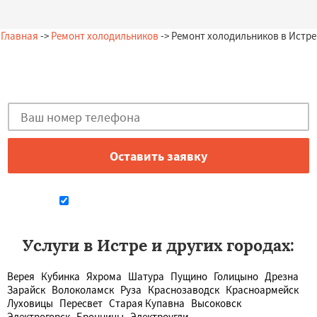
Главная
->
Ремонт холодильников
-> Ремонт холодильников в Истре
Остались вопросы?
Закажи бесплатную консультацию в Истре!
Даю согласие на обработку персональных данных
Услуги в Истре и других городах:
Верея
Кубинка
Яхрома
Шатура
Пущино
Голицыно
Дрезна
Зарайск
Волоколамск
Руза
Краснозаводск
Красноармейск
Луховицы
Пересвет
Старая Купавна
Высоковск
Электрогорск
Бронницы
Электроугли