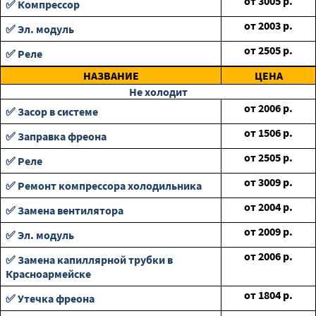
от
3005
р.
✅ Компрессор
от
2003
р.
✅ Эл. модуль
от
2505
р.
✅ Реле
НАЗВАНИЕ
ЦЕНА
Не холодит
от
2006
р.
✅ Засор в системе
от
1506
р.
✅ Заправка фреона
от
2505
р.
✅ Реле
от
3009
р.
✅ Ремонт компрессора холодильника
от
2004
р.
✅ Замена вентилятора
от
2009
р.
✅ Эл. модуль
от
2006
р.
✅ Замена капиллярной трубки в
Красноармейске
от
1804
р.
✅ Утечка фреона