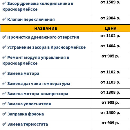
от
1509
р.
✅ Засор дренажа холодильника в
Красноармейске
от
2004
р.
✅ Клапан переключения
НАЗВАНИЕ
ЦЕНА
от
1102
р.
✅ Прочистка дренажного отверстия
от
1404
р.
✅ Устранение засора в Красноармейске
от
905
р.
✅ Ремонт модуля управления в
Красноармейске
от
1102
р.
✅ Замена мотора
от
1103
р.
✅ Замена датчика температуры
от
1308
р.
✅ Замена мотора-компрессора
от
908
р.
✅ Замена уплотнителя
от
1400
р.
✅ Заправка фреона
от
909
р.
✅ Замена термостата