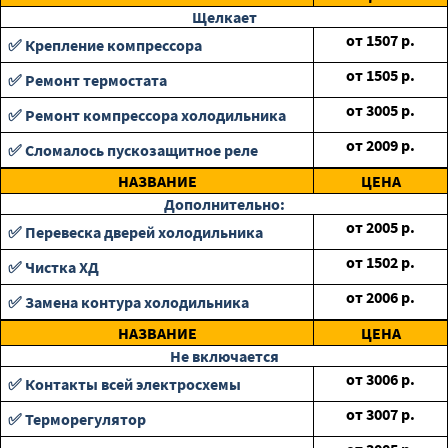
Щелкает
от
1507
р.
✅ Крепление компрессора
от
1505
р.
✅ Ремонт термостата
от
3005
р.
✅ Ремонт компрессора холодильника
от
2009
р.
✅ Сломалось пускозащитное реле
НАЗВАНИЕ
ЦЕНА
Дополнительно:
от
2005
р.
✅ Перевеска дверей холодильника
от
1502
р.
✅ Чистка ХД
от
2006
р.
✅ Замена контура холодильника
НАЗВАНИЕ
ЦЕНА
Не включается
от
3006
р.
✅ Контакты всей электросхемы
от
3007
р.
✅ Терморегулятор