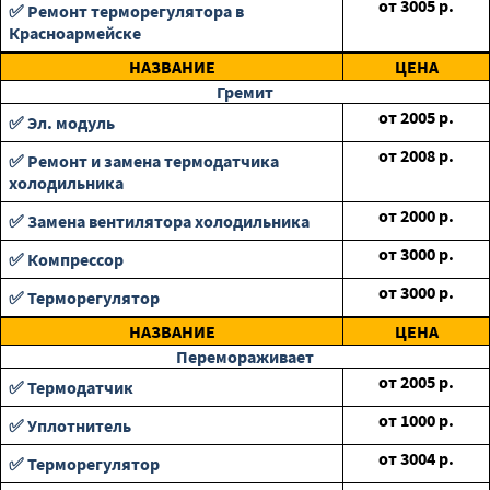
от
3005
р.
✅ Ремонт терморегулятора в
Красноармейске
НАЗВАНИЕ
ЦЕНА
Гремит
от
2005
р.
✅ Эл. модуль
от
2008
р.
✅ Ремонт и замена термодатчика
холодильника
от
2000
р.
✅ Замена вентилятора холодильника
от
3000
р.
✅ Компрессор
от
3000
р.
✅ Терморегулятор
НАЗВАНИЕ
ЦЕНА
Перемораживает
от
2005
р.
✅ Термодатчик
от
1000
р.
✅ Уплотнитель
от
3004
р.
✅ Терморегулятор