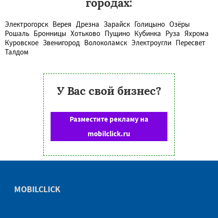
городах:
Электрогорск
Верея
Дрезна
Зарайск
Голицыно
Озёры
Рошаль
Бронницы
Хотьково
Пущино
Кубинка
Руза
Яхрома
Куровское
Звенигород
Волоколамск
Электроугли
Пересвет
Талдом
У Вас свой бизнес?
Разместите рекламу на
mobilclick.ru
MOBILCLICK