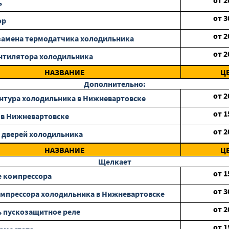
от
2
ь
от
3
ор
от
2
замена термодатчика холодильника
от
2
нтилятора холодильника
НАЗВАНИЕ
Ц
Дополнительно:
от
2
нтура холодильника в Нижневартовске
от
1
 в Нижневартовске
от
2
 дверей холодильника
НАЗВАНИЕ
Ц
Щелкает
от
1
 компрессора
от
3
мпрессора холодильника в Нижневартовске
от
2
 пускозащитное реле
от
1