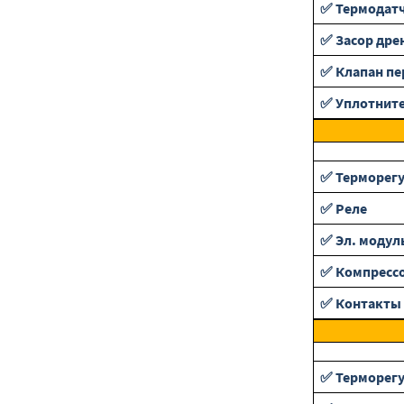
✅ Термодат
✅ Засор дре
✅ Клапан п
✅ Уплотнит
✅ Терморег
✅ Реле
✅ Эл. модул
✅ Компресс
✅ Контакты 
✅ Терморег