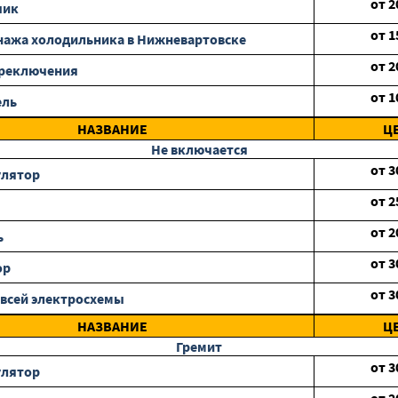
от
2
чик
от
1
нажа холодильника в Нижневартовске
от
2
ереключения
от
1
ель
НАЗВАНИЕ
Ц
Не включается
от
3
улятор
от
2
от
2
ь
от
3
ор
от
3
всей электросхемы
НАЗВАНИЕ
Ц
Гремит
от
3
улятор