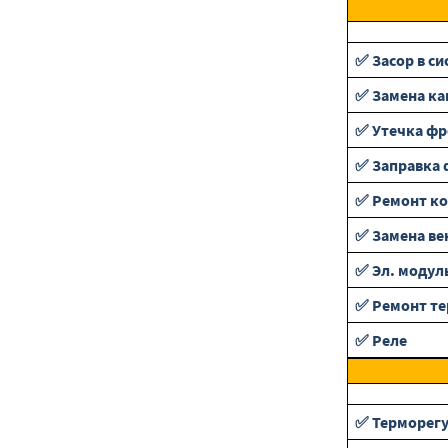
✅ Засор в си
✅ Замена ка
✅ Утечка фр
✅ Заправка 
✅ Ремонт ко
✅ Замена ве
✅ Эл. модул
✅ Ремонт т
✅ Реле
✅ Терморег