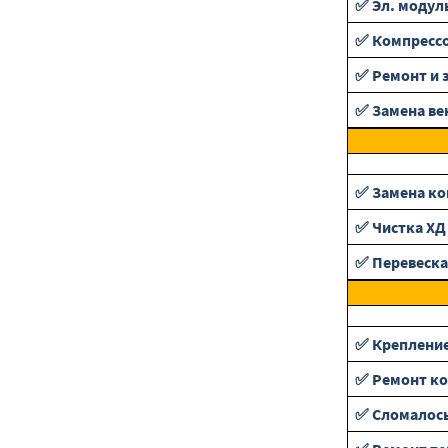
✅ Эл. модул
✅ Компресс
✅ Ремонт и 
✅ Замена ве
✅ Замена ко
✅ Чистка ХД
✅ Перевеска
✅ Крепление
✅ Ремонт ко
✅ Сломалось