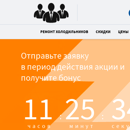
РЕМОНТ ХОЛОДИЛЬНИКОВ
СКИДКИ
ЦЕНЫ
Отправьте заявку
в период действия акции и
получите бонус
11
25
3
:
:
часов
минут
сек