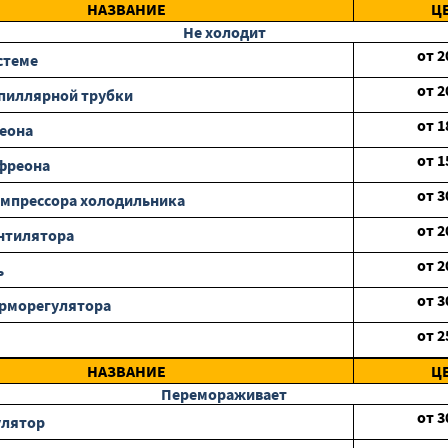
НАЗВАНИЕ
Ц
Не холодит
от
2
стеме
от
2
пиллярной трубки
от
1
еона
от
1
фреона
от
3
мпрессора холодильника
от
2
нтилятора
от
2
ь
от
3
ерморегулятора
от
2
НАЗВАНИЕ
Ц
Перемораживает
от
3
улятор