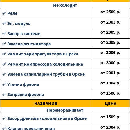
Не холодит
от
2509
р.
✅ Реле
от
2003
р.
✅ Эл. модуль
от
2009
р.
✅ Засор в системе
от
2008
р.
✅ Замена вентилятора
от
3006
р.
✅ Ремонт терморегулятора в Орске
от
3000
р.
✅ Ремонт компрессора холодильника
от
2001
р.
✅ Замена капиллярной трубки в Орске
от
1804
р.
✅ Утечка фреона
от
1508
р.
✅ Заправка фреона
НАЗВАНИЕ
ЦЕНА
Перемораживает
от
1509
р.
✅ Засор дренажа холодильника в Орске
от
2004
р.
✅ Клапан переключения