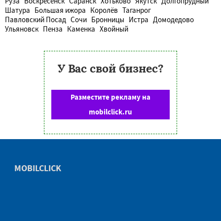
Руза
Воскресенск
Саранск
Хотьково
Якутск
Долгопрудный
Шатура
Большая ижора
Королёв
Таганрог
Павловский Посад
Сочи
Бронницы
Истра
Домодедово
Ульяновск
Пенза
Каменка
Хвойный
У Вас свой бизнес?
Разместите рекламу на
mobilclick.ru
MOBILCLICK