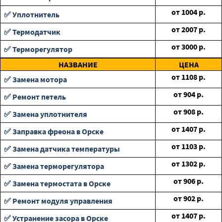
от
1004
р.
✅ Уплотнитель
от
2007
р.
✅ Термодатчик
от
3000
р.
✅ Терморегулятор
НАЗВАНИЕ
ЦЕНА
от
1108
р.
✅ Замена мотора
от
904
р.
✅ Ремонт петель
от
908
р.
✅ Замена уплотнителя
от
1407
р.
✅ Заправка фреона в Орске
от
1103
р.
✅ Замена датчика температуры
от
1302
р.
✅ Замена терморегулятора
от
906
р.
✅ Замена термостата в Орске
от
902
р.
✅ Ремонт модуля управления
от
1407
р.
✅ Устранение засора в Орске