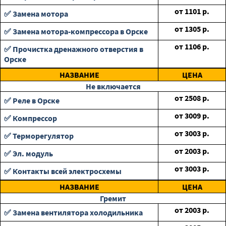
от
1101
р.
✅ Замена мотора
от
1305
р.
✅ Замена мотора-компрессора в Орске
от
1106
р.
✅ Прочистка дренажного отверстия в
Орске
НАЗВАНИЕ
ЦЕНА
Не включается
от
2508
р.
✅ Реле в Орске
от
3009
р.
✅ Компрессор
от
3003
р.
✅ Терморегулятор
от
2003
р.
✅ Эл. модуль
от
3003
р.
✅ Контакты всей электросхемы
НАЗВАНИЕ
ЦЕНА
Гремит
от
2003
р.
✅ Замена вентилятора холодильника