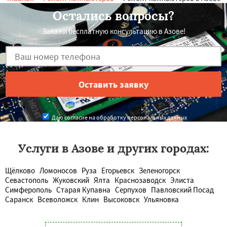
Остались вопросы?
Закажи бесплатную консультацию в Азове!
Даю согласие на обработку персональных данных
Услуги в Азове и других городах:
Щёлково
Ломоносов
Руза
Егорьевск
Зеленогорск
Севастополь
Жуковский
Ялта
Краснозаводск
Элиста
Симферополь
Старая Купавна
Серпухов
Павловский Посад
Саранск
Всеволожск
Клин
Высоковск
Ульяновка