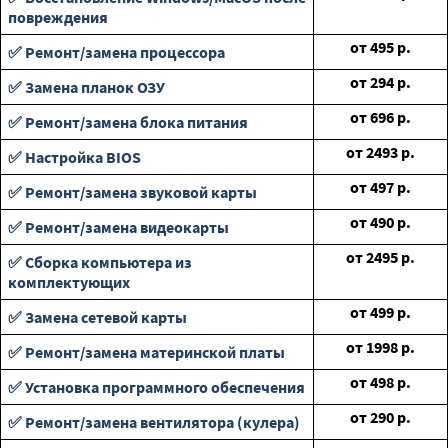
повреждения
от
495
р.
✅ Ремонт/замена процессора
от
294
р.
✅ Замена планок ОЗУ
от
696
р.
✅ Ремонт/замена блока питания
от
2493
р.
✅ Настройка BIOS
от
497
р.
✅ Ремонт/замена звуковой карты
от
490
р.
✅ Ремонт/замена видеокарты
от
2495
р.
✅ Сборка компьютера из
комплектующих
от
499
р.
✅ Замена сетевой карты
от
1998
р.
✅ Ремонт/замена материнской платы
от
498
р.
✅ Установка программного обеспечения
от
290
р.
✅ Ремонт/замена вентилятора (кулера)