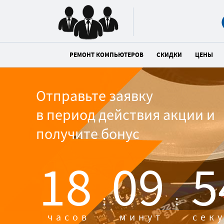
РЕМОНТ КОМПЬЮТЕРОВ
СКИДКИ
ЦЕНЫ
Отправьте заявку
в период действия акции и
получите бонус
18
09
5
:
:
часов
минут
сек