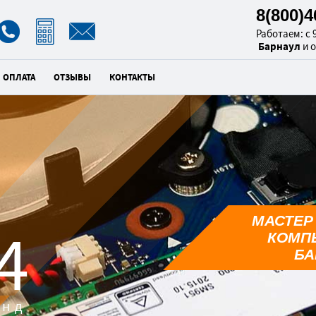
8(800)
Работаем: с 9
Барнаул
и 
ОПЛАТА
ОТЗЫВЫ
КОНТАКТЫ
МАСТЕР
3
КОМП
БА
унд