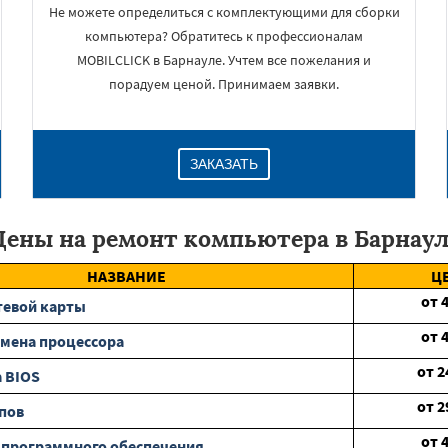
Не можете определиться с комплектующими для сборки
компьютера? Обратитесь к профессионалам
MOBILCLICK в Барнауле. Учтем все пожелания и
порадуем ценой. Принимаем заявки.
ЗАКАЗАТЬ
Цены на ремонт компьютера в Барнаул
НАЗВАНИЕ
Ц
от
тевой карты
от
мена процессора
от
2
 BIOS
от
2
пов
от
 программного обеспечения