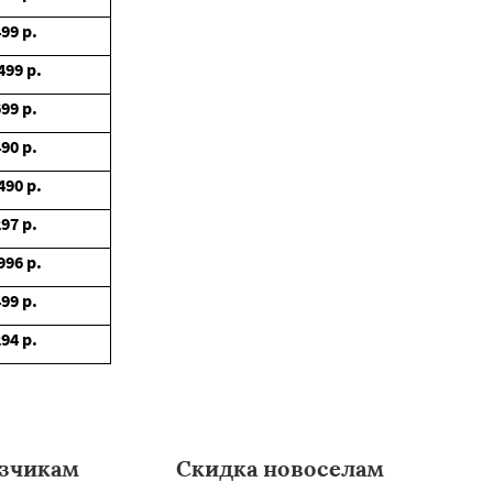
499
р.
499
р.
699
р.
490
р.
490
р.
297
р.
996
р.
499
р.
294
р.
зчикам
Скидка новоселам