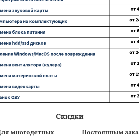
от
мена звуковой карты
от
2
омпьютера из комплектующих
от
мена блока питания
от
мена hdd/ssd дисков
от
2
ление Windows/MacOS после повреждения
от
мена вентилятора (кулера)
от
1
мена материнской платы
от
амена видеокарты
от
анок ОЗУ
Скидки
Для многодетных
Постоянным зака