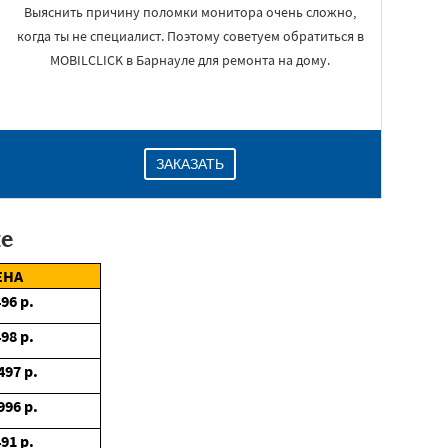
Выяснить причину поломки монитора очень сложно,
когда ты не специалист. Поэтому советуем обратиться в
MOBILCLICK в Барнауле для ремонта на дому.
ЗАКАЗАТЬ
е
ЕНА
496
р.
498
р.
497
р.
996
р.
491
р.