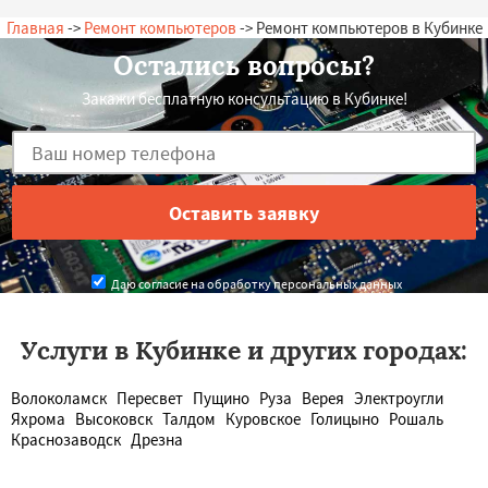
Главная
->
Ремонт компьютеров
-> Ремонт компьютеров в Кубинке
Остались вопросы?
Закажи бесплатную консультацию в Кубинке!
Даю согласие на обработку персональных данных
Услуги в Кубинке и других городах:
Волоколамск
Пересвет
Пущино
Руза
Верея
Электроугли
Яхрома
Высоковск
Талдом
Куровское
Голицыно
Рошаль
Краснозаводск
Дрезна