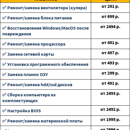
от
291
р.
✅ Ремонт/замена вентилятора (кулера)
от
699
р.
✅ Ремонт/замена блока питания
от
2494
р.
✅ Восстановление Windows/MacOS после
повреждения
от
491
р.
✅ Ремонт/замена процессора
от
497
р.
✅ Замена сетевой карты
от
493
р.
✅ Установка программного обеспечения
от
299
р.
✅ Замена планок ОЗУ
от
491
р.
✅ Ремонт/замена hdd/ssd дисков
от
2493
р.
✅ Сборка компьютера из
комплектующих
от
2492
р.
✅ Настройка BIOS
от
1995
р.
✅ Ремонт/замена материнской платы
от
2996
р.