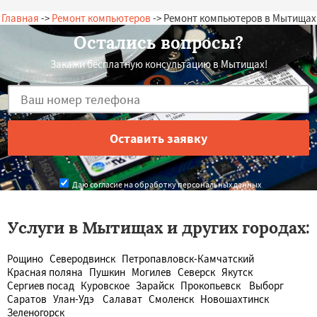
Главная
->
Ремонт компьютеров
-> Ремонт компьютеров в Мытищах
Остались вопросы?
Закажи бесплатную консультацию в Мытищах!
Даю согласие на обработку персональных данных
Услуги в Мытищах и других городах:
Рощино
Северодвинск
Петропавловск-Камчатский
Красная поляна
Пушкин
Могилев
Северск
Якутск
Сергиев посад
Куровское
Зарайск
Прокопьевск
Выборг
Саратов
Улан-Удэ
Салават
Смоленск
Новошахтинск
Зеленогорск