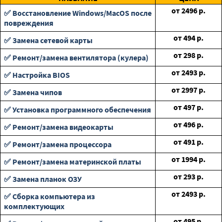
от
2496
р.
✅ Восстановление Windows/MacOS после
повреждения
от
494
р.
✅ Замена сетевой карты
от
298
р.
✅ Ремонт/замена вентилятора (кулера)
от
2493
р.
✅ Настройка BIOS
от
2997
р.
✅ Замена чипов
от
497
р.
✅ Установка программного обеспечения
от
496
р.
✅ Ремонт/замена видеокарты
от
491
р.
✅ Ремонт/замена процессора
от
1994
р.
✅ Ремонт/замена материнской платы
от
293
р.
✅ Замена планок ОЗУ
от
2493
р.
✅ Сборка компьютера из
комплектующих
от
495
р.