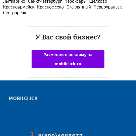
Лыткарино
Санкт-Петербург
Чебоксары
Щёлково
Красноармейск
Красное село
Стеклянный
Первоуральск
Сестрорецк
У Вас свой бизнес?
Разместите рекламу на
mobilclick.ru
MOBILCLICK
8(800)4686677