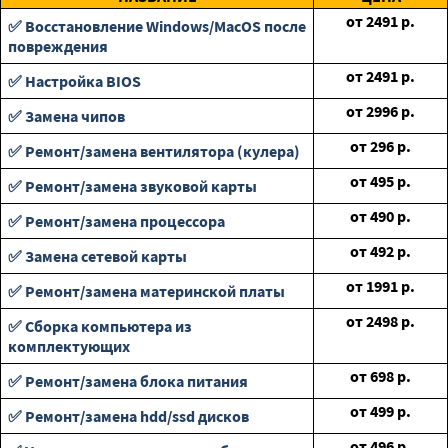
от
2491
р.
✅ Восстановление Windows/MacOS после
повреждения
от
2491
р.
✅ Настройка BIOS
от
2996
р.
✅ Замена чипов
от
296
р.
✅ Ремонт/замена вентилятора (кулера)
от
495
р.
✅ Ремонт/замена звуковой карты
от
490
р.
✅ Ремонт/замена процессора
от
492
р.
✅ Замена сетевой карты
от
1991
р.
✅ Ремонт/замена материнской платы
от
2498
р.
✅ Сборка компьютера из
комплектующих
от
698
р.
✅ Ремонт/замена блока питания
от
499
р.
✅ Ремонт/замена hdd/ssd дисков
от
496
р.