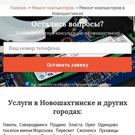
Главная
->
Ремонт компьютеров
-> Ремонт компьютеров в
Новошахтинске
Остались вопросы?
Закажи бесплатную консультацию в Новошахтинске!
Даю согласие на обработку персональных данных
Услуги в Новошахтинске и других
городах:
Гомель
Северодвинск
Пущино
Элиста
Орел
Одинцово
поселок имени Морозова
Пересвет
Смоленск
Луховицы