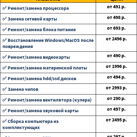
от
491
р.
✅ Ремонт/замена процессора
от
498
р.
✅ Замена сетевой карты
от
693
р.
✅ Ремонт/замена блока питания
от
2496
р.
✅ Восстановление Windows/MacOS после
повреждения
от
490
р.
✅ Ремонт/замена видеокарты
от
1996
р.
✅ Ремонт/замена материнской платы
от
494
р.
✅ Ремонт/замена hdd/ssd дисков
от
2993
р.
✅ Замена чипов
от
290
р.
✅ Ремонт/замена вентилятора (кулера)
от
497
р.
✅ Ремонт/замена звуковой карты
от
2495
р.
✅ Сборка компьютера из
комплектующих
от
297
р.