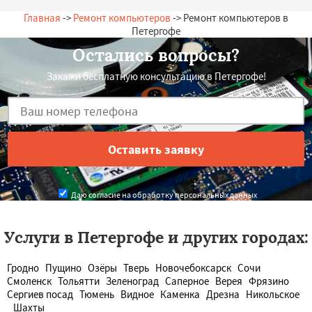
Главная
->
Ремонт компьютеров
-> Ремонт компьютеров в
Петергофе
Остались вопросы?
Закажи бесплатную консультацию в Петергофе!
Даю согласие на обработку персональных данных
Услуги в Петергофе и других городах:
Гродно
Пущино
Озёры
Тверь
Новочебоксарск
Сочи
Смоленск
Тольятти
Зеленоград
Саперное
Верея
Фрязино
Сергиев посад
Тюмень
Видное
Каменка
Дрезна
Никольское
Шахты