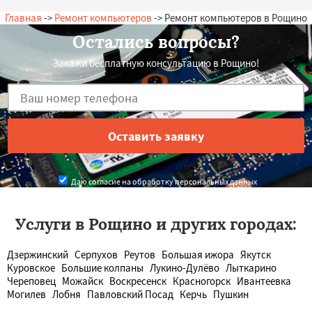
Главная
->
Ремонт компьютеров
-> Ремонт компьютеров в Рощино
Остались вопросы?
Закажи бесплатную консультацию в Рощино!
Даю согласие на обработку персональных данных
Услуги в Рощино и других городах:
Дзержинский
Серпухов
Реутов
Большая ижора
Якутск
Куровское
Большие колпаны
Лукино-Дулёво
Лыткарино
Череповец
Можайск
Воскресенск
Красногорск
Ивантеевка
Могилев
Лобня
Павловский Посад
Керчь
Пушкин