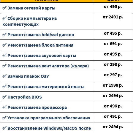
от
495
р.
✅ Замена сетевой карты
от
2491
р.
✅ Сборка компьютера из
комплектующих
от
495
р.
✅ Ремонт/замена hdd/ssd дисков
от
691
р.
✅ Ремонт/замена блока питания
от
495
р.
✅ Ремонт/замена звуковой карты
от
298
р.
✅ Ремонт/замена вентилятора (кулера)
от
297
р.
✅ Замена планок ОЗУ
от
1998
р.
✅ Ремонт/замена материнской платы
от
2494
р.
✅ Настройка BIOS
от
496
р.
✅ Ремонт/замена процессора
от
491
р.
✅ Установка программного обеспечения
от
2494
р.
✅ Восстановление Windows/MacOS после