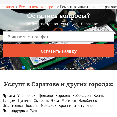
Главная
->
Ремонт компьютеров
-> Ремонт компьютеров в Саратове
Остались вопросы?
Закажи бесплатную консультацию в Саратове!
Даю согласие на обработку персональных данных
Услуги в Саратове и других городах:
Дрезна
Ульяновск
Щёлково
Королёв
Чебоксары
Керчь
Талдом
Пущино
Сызрань
Чита
Могилев
Челябинск
Ивантеевка
Тюмень
Можайск
Бронницы
Ступино
Долгопрудный
Уфа