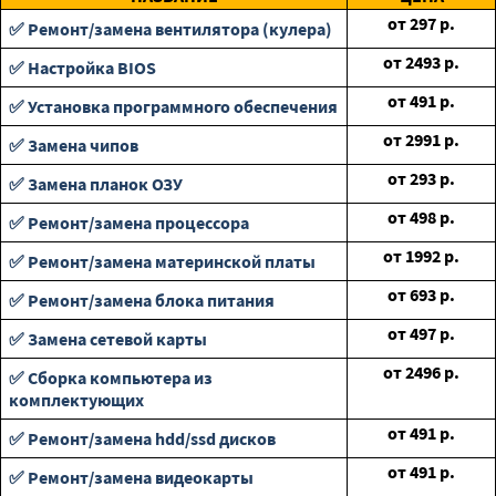
от
297
р.
✅ Ремонт/замена вентилятора (кулера)
от
2493
р.
✅ Настройка BIOS
от
491
р.
✅ Установка программного обеспечения
от
2991
р.
✅ Замена чипов
от
293
р.
✅ Замена планок ОЗУ
от
498
р.
✅ Ремонт/замена процессора
от
1992
р.
✅ Ремонт/замена материнской платы
от
693
р.
✅ Ремонт/замена блока питания
от
497
р.
✅ Замена сетевой карты
от
2496
р.
✅ Сборка компьютера из
комплектующих
от
491
р.
✅ Ремонт/замена hdd/ssd дисков
от
491
р.
✅ Ремонт/замена видеокарты