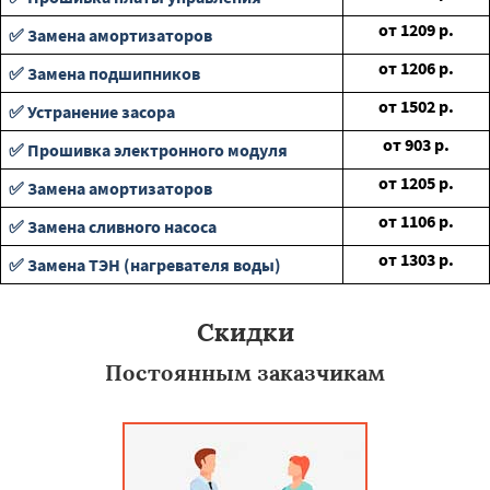
от
1209
р.
✅ Замена амортизаторов
от
1206
р.
✅ Замена подшипников
от
1502
р.
✅ Устранение засора
от
903
р.
✅ Прошивка электронного модуля
от
1205
р.
✅ Замена амортизаторов
от
1106
р.
✅ Замена сливного насоса
от
1303
р.
✅ Замена ТЭН (нагревателя воды)
Скидки
Постоянным заказчикам