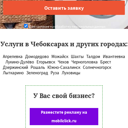
Даю согласие на обработку персональных данных
Услуги в Чебоксарах и других городах:
Апрелевка
Домодедово
Можайск
Шахты
Талдом
Ивантеевка
Лукино-Дулёво
Егорьевск
Чехов
Черноголовка
Брест
Дзержинский
Рошаль
Южно-Сахалинск
Солнечногорск
Лыткарино
Зеленоград
Руза
Луховицы
У Вас свой бизнес?
Разместите рекламу на
mobilclick.ru