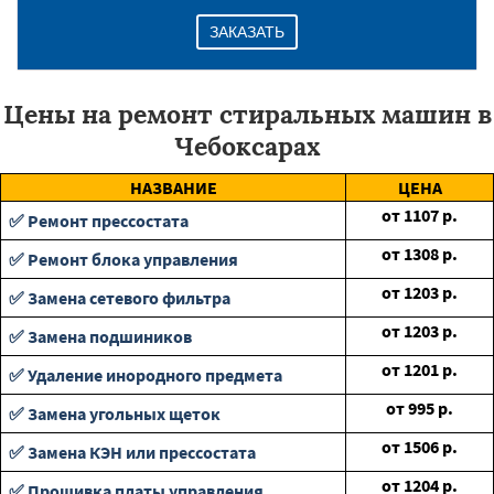
ЗАКАЗАТЬ
Цены на ремонт стиральных машин в
Чебоксарах
НАЗВАНИЕ
ЦЕНА
от
1107
р.
✅ Ремонт прессостата
от
1308
р.
✅ Ремонт блока управления
от
1203
р.
✅ Замена сетевого фильтра
от
1203
р.
✅ Замена подшиников
от
1201
р.
✅ Удаление инородного предмета
от
995
р.
✅ Замена угольных щеток
от
1506
р.
✅ Замена КЭН или прессостата
от
1204
р.
✅ Прошивка платы управления