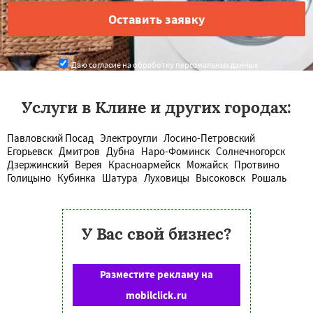
Даю согласие на обработку персональных данных
Услуги в Клине и других городах:
Павловский Посад
Электроугли
Лосино-Петровский
Егорьевск
Дмитров
Дубна
Наро-Фоминск
Солнечногорск
Дзержинский
Верея
Красноармейск
Можайск
Протвино
Голицыно
Кубинка
Шатура
Луховицы
Высоковск
Рошаль
У Вас свой бизнес?
Разместите рекламу на
mobilclick.ru