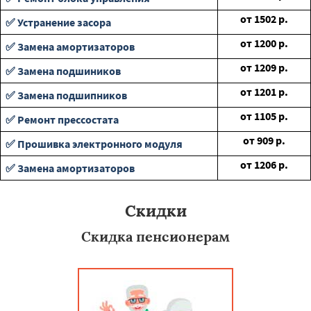
от
1502
р.
✅ Устранение засора
от
1200
р.
✅ Замена амортизаторов
от
1209
р.
✅ Замена подшиников
от
1201
р.
✅ Замена подшипников
от
1105
р.
✅ Ремонт прессостата
от
909
р.
✅ Прошивка электронного модуля
от
1206
р.
✅ Замена амортизаторов
Скидки
Скидка пенсионерам