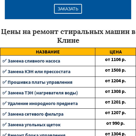
ЗАКАЗАТЬ
Цены на ремонт стиральных машин в
Клине
НАЗВАНИЕ
ЦЕНА
от
1106
р.
✅ Замена сливного насоса
от
1508
р.
✅ Замена КЭН или прессостата
от
1204
р.
✅ Прошивка платы управления
от
1308
р.
✅ Замена ТЭН (нагревателя воды)
от
1201
р.
✅ Удаление инородного предмета
от
1207
р.
✅ Замена сетевого фильтра
от
990
р.
✅ Замена угольных щеток
от
1304
р.
✅ Ремонт блока управления