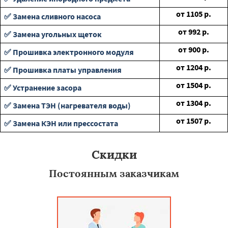
от
1105
р.
✅ Замена сливного насоса
от
992
р.
✅ Замена угольных щеток
от
900
р.
✅ Прошивка электронного модуля
от
1204
р.
✅ Прошивка платы управления
от
1504
р.
✅ Устранение засора
от
1304
р.
✅ Замена ТЭН (нагревателя воды)
от
1507
р.
✅ Замена КЭН или прессостата
Скидки
Постоянным заказчикам