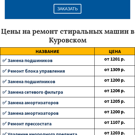
ЗАКАЗАТЬ
Цены на ремонт стиральных машин в
Куровском
НАЗВАНИЕ
ЦЕНА
от
1201
р.
✅ Замена подшиников
от
1309
р.
✅ Ремонт блока управления
от
1200
р.
✅ Замена подшипников
от
1206
р.
✅ Замена сетевого фильтра
от
1205
р.
✅ Замена амортизаторов
от
1200
р.
✅ Замена амортизаторов
от
1107
р.
✅ Ремонт прессостата
от
1203
р.
✅ Удаление инородного предмета