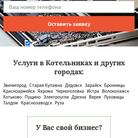
Даю согласие на обработку персональных данных
Услуги в Котельниках и других
городах:
Звенигород
Старая Купавна
Дедовск
Зарайск
Бронницы
Красноармейск
Яхрома
Черноголовка
Истра
Волоколамск
Хотьково
Пущино
Электроугли
Дрезна
Верея
Луховицы
Талдом
Краснозаводск
Руза
У Вас свой бизнес?