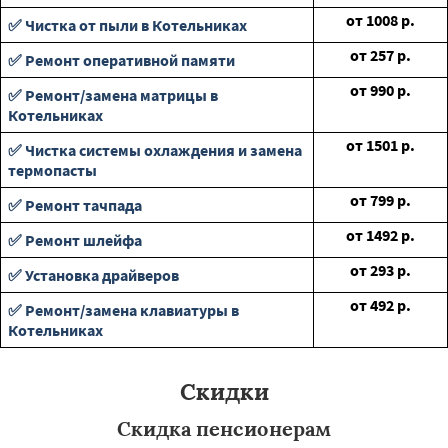
от
1008
р.
✅ Чистка от пыли в Котельниках
от
257
р.
✅ Ремонт оперативной памяти
от
990
р.
✅ Ремонт/замена матрицы в
Котельниках
от
1501
р.
✅ Чистка системы охлаждения и замена
термопасты
от
799
р.
✅ Ремонт тачпада
от
1492
р.
✅ Ремонт шлейфа
от
293
р.
✅ Установка драйверов
от
492
р.
✅ Ремонт/замена клавиатуры в
Котельниках
Скидки
Скидка пенсионерам