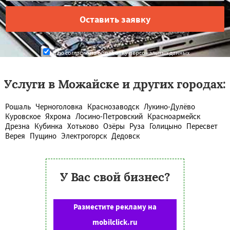
Даю согласие на обработку персональных данных
Услуги в Можайске и других городах:
Рошаль
Черноголовка
Краснозаводск
Лукино-Дулёво
Куровское
Яхрома
Лосино-Петровский
Красноармейск
Дрезна
Кубинка
Хотьково
Озёры
Руза
Голицыно
Пересвет
Верея
Пущино
Электрогорск
Дедовск
У Вас свой бизнес?
Разместите рекламу на
mobilclick.ru