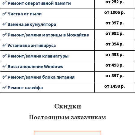
от
252
р.
✅ Ремонт оперативной памяти
от
1006
р.
✅ Чистка от пыли
от
397
р.
✅ Замена аккумулятора
от
992
р.
✅ Ремонт/замена матрицы в Можайске
от
394
р.
✅ Установка антивируса
от
493
р.
✅ Ремонт/замена клавиатуры
от
498
р.
✅ Восстановление Windows
от
897
р.
✅ Ремонт/замена блока питания
от
1498
р.
✅ Ремонт шлейфа
Скидки
Постоянным заказчикам