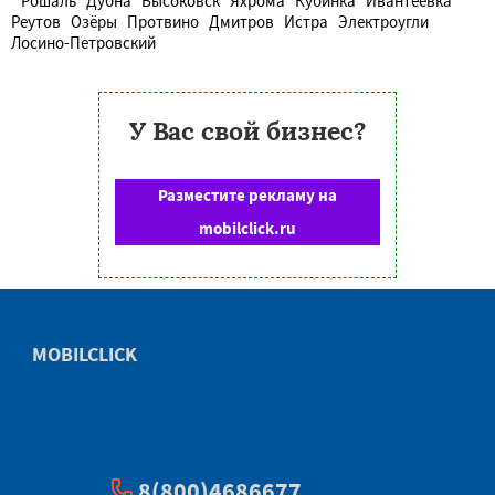
Рошаль
Дубна
Высоковск
Яхрома
Кубинка
Ивантеевка
Реутов
Озёры
Протвино
Дмитров
Истра
Электроугли
Лосино-Петровский
У Вас свой бизнес?
Разместите рекламу на
mobilclick.ru
MOBILCLICK
8(800)4686677