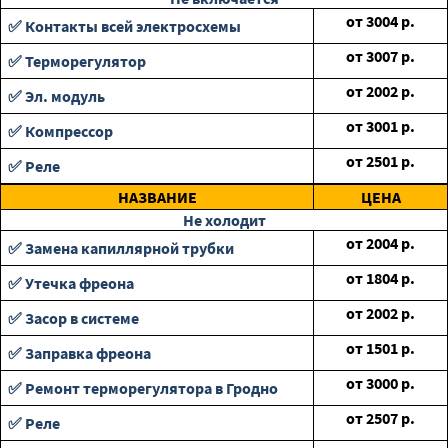
от
3004
р.
✅ Контакты всей электросхемы
от
3007
р.
✅ Терморегулятор
от
2002
р.
✅ Эл. модуль
от
3001
р.
✅ Компрессор
от
2501
р.
✅ Реле
НАЗВАНИЕ
ЦЕНА
Не холодит
от
2004
р.
✅ Замена капиллярной трубки
от
1804
р.
✅ Утечка фреона
от
2002
р.
✅ Засор в системе
от
1501
р.
✅ Заправка фреона
от
3000
р.
✅ Ремонт терморегулятора в Гродно
от
2507
р.
✅ Реле