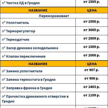
от
1505
р.
✅ Чистка ХД в Гродно
НАЗВАНИЕ
ЦЕНА
Перемораживает
от
1008
р.
✅ Уплотнитель
от
3005
р.
✅ Терморегулятор
от
2009
р.
✅ Термодатчик
от
1509
р.
✅ Засор дренажа холодильника
от
2008
р.
✅ Клапан переключения
НАЗВАНИЕ
ЦЕНА
от
907
р.
✅ Замена уплотнителя
от
906
р.
✅ Замена термостата в Гродно
от
1403
р.
✅ Заправка фреона в Гродно
от
1109
р.
✅ Прочистка дренажного отверстия в
Гродно