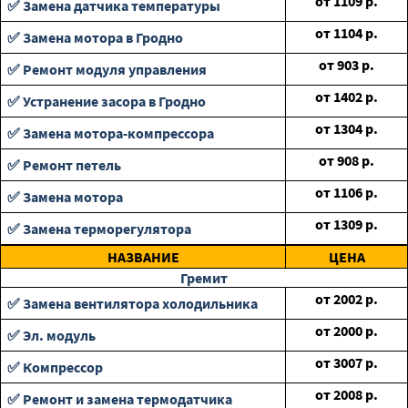
от
1109
р.
✅ Замена датчика температуры
от
1104
р.
✅ Замена мотора в Гродно
от
903
р.
✅ Ремонт модуля управления
от
1402
р.
✅ Устранение засора в Гродно
от
1304
р.
✅ Замена мотора-компрессора
от
908
р.
✅ Ремонт петель
от
1106
р.
✅ Замена мотора
от
1309
р.
✅ Замена терморегулятора
НАЗВАНИЕ
ЦЕНА
Гремит
от
2002
р.
✅ Замена вентилятора холодильника
от
2000
р.
✅ Эл. модуль
от
3007
р.
✅ Компрессор
от
2008
р.
✅ Ремонт и замена термодатчика