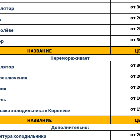
от
3
улятор
от
2
ь
от
2
ролёве
от
3
ор
НАЗВАНИЕ
Ц
Перемораживает
от
3
улятор
от
2
ереключения
от
2
чик
от
1
ель
от
1
нажа холодильника в Королёве
НАЗВАНИЕ
Ц
Дополнительно:
от
2
нтура холодильника