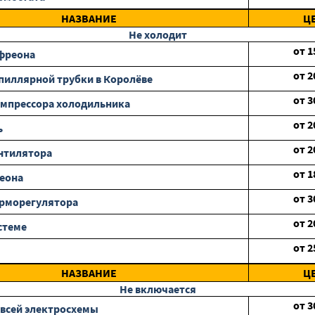
НАЗВАНИЕ
Ц
Не холодит
от
1
фреона
от
2
пиллярной трубки в Королёве
от
3
мпрессора холодильника
от
2
ь
от
2
нтилятора
от
1
еона
от
3
ерморегулятора
от
2
стеме
от
2
НАЗВАНИЕ
Ц
Не включается
от
3
всей электросхемы