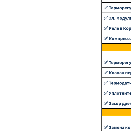
✅ Терморег
✅ Эл. модул
✅ Реле в Ко
✅ Компресс
✅ Терморег
✅ Клапан п
✅ Термодат
✅ Уплотнит
✅ Засор дре
✅ Замена ко