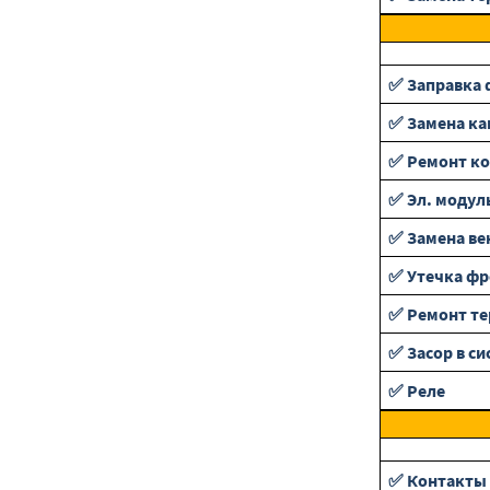
✅ Заправка 
✅ Замена ка
✅ Ремонт ко
✅ Эл. модул
✅ Замена ве
✅ Утечка фр
✅ Ремонт т
✅ Засор в си
✅ Реле
✅ Контакты 