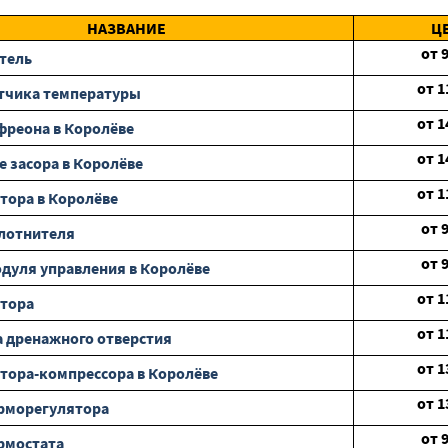
НАЗВАНИЕ
Ц
от
тель
от
1
тчика температуры
от
1
фреона в Королёве
от
1
е засора в Королёве
от
1
тора в Королёве
от
лотнителя
от
дуля управления в Королёве
от
1
отора
от
1
 дренажного отверстия
от
1
тора-компрессора в Королёве
от
1
рморегулятора
от
рмостата