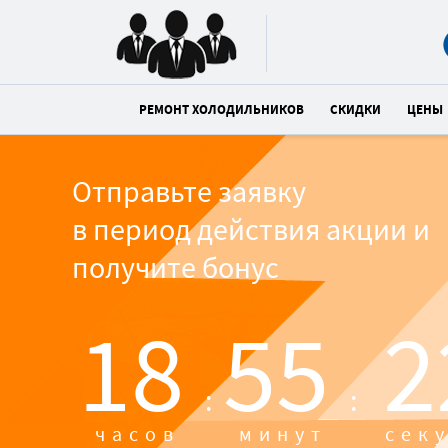
РЕМОНТ ХОЛОДИЛЬНИКОВ
СКИДКИ
ЦЕНЫ
Отправьте заявку
в период действия акции и
получите бонус
18
55
2
:
:
часов
минут
сек