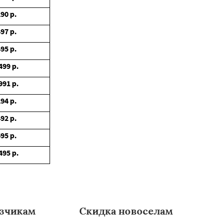
290
р.
497
р.
495
р.
499
р.
991
р.
294
р.
492
р.
695
р.
495
р.
зчикам
Скидка новоселам