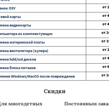
от
анок ОЗУ
от
тевой карты
от
амена видеокарты
от
2
омпьютера из комплектующих
от
1
мена материнской платы
от
мена вентилятора (кулера)
от
мена hdd/ssd дисков
от
мена блока питания
от
2
ление Windows/MacOS после повреждения
Скидки
Для многодетных
Постоянным зака