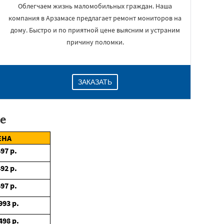
Облегчаем жизнь маломобильных граждан. Наша
компания в Арзамасе предлагает ремонт мониторов на
дому. Быстро и по приятной цене выясним и устраним
причину поломки.
ЗАКАЗАТЬ
е
ЕНА
497
р.
492
р.
497
р.
993
р.
498
р.