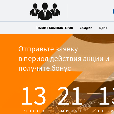
РЕМОНТ КОМПЬЮТЕРОВ
СКИДКИ
ЦЕНЫ
Отправьте заявку
в период действия акции и
получите бонус
13
21
1
:
:
часов
минут
сек