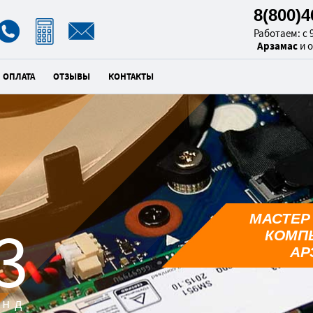
8(800)
Работаем: с 9
Арзамас
и 
ОПЛАТА
ОТЗЫВЫ
КОНТАКТЫ
МАСТЕР
2
КОМП
АР
унд