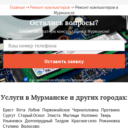
Главная
->
Ремонт компьютеров
-> Ремонт компьютеров в
Мурманске
Остались вопросы?
Закажи бесплатную консультацию в Мурманске!
Даю согласие на обработку персональных данных
Услуги в Мурманске и других городах:
Брест
Ялта
Лобня
Первомайское
Черноголовка
Протвино
Сургут
Старый Оскол
Элиста
Мытищи
Колпино
Тверь
Ульяновск
Долгопрудный
Талдом
Красное село
Романовка
Ступино
Волосово