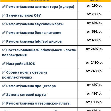
от
290
р.
✅ Ремонт/замена вентилятора (кулера)
от
293
р.
✅ Замена планок ОЗУ
от
494
р.
✅ Ремонт/замена звуковой карты
от
691
р.
✅ Ремонт/замена блока питания
от
493
р.
✅ Ремонт/замена hdd/ssd дисков
от
2497
р.
✅ Восстановление Windows/MacOS после
повреждения
от
2490
р.
✅ Настройка BIOS
от
2499
р.
✅ Сборка компьютера из
комплектующих
от
497
р.
✅ Ремонт/замена процессора
от
497
р.
✅ Замена сетевой карты
от
1996
р.
✅ Ремонт/замена материнской платы
от
491
р.