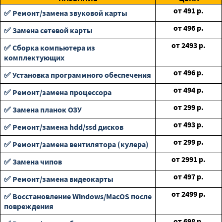
от
491
р.
✅ Ремонт/замена звуковой карты
от
496
р.
✅ Замена сетевой карты
от
2493
р.
✅ Сборка компьютера из
комплектующих
от
496
р.
✅ Установка программного обеспечения
от
494
р.
✅ Ремонт/замена процессора
от
299
р.
✅ Замена планок ОЗУ
от
493
р.
✅ Ремонт/замена hdd/ssd дисков
от
299
р.
✅ Ремонт/замена вентилятора (кулера)
от
2991
р.
✅ Замена чипов
от
497
р.
✅ Ремонт/замена видеокарты
от
2499
р.
✅ Восстановление Windows/MacOS после
повреждения
от
698
р.