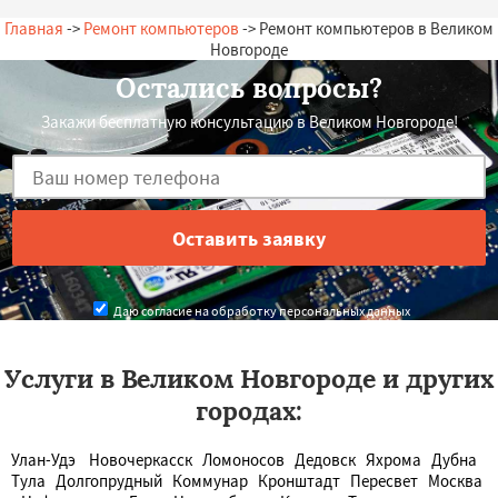
Главная
->
Ремонт компьютеров
-> Ремонт компьютеров в Великом
Новгороде
Остались вопросы?
Закажи бесплатную консультацию в Великом Новгороде!
Даю согласие на обработку персональных данных
Услуги в Великом Новгороде и других
городах:
Улан-Удэ
Новочеркасск
Ломоносов
Дедовск
Яхрома
Дубна
Тула
Долгопрудный
Коммунар
Кронштадт
Пересвет
Москва