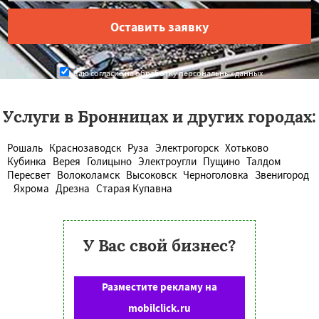
Даю согласие на обработку персональных данных
Услуги в Бронницах и других городах:
Рошаль
Краснозаводск
Руза
Электрогорск
Хотьково
Кубинка
Верея
Голицыно
Электроугли
Пущино
Талдом
Пересвет
Волоколамск
Высоковск
Черноголовка
Звенигород
Яхрома
Дрезна
Старая Купавна
У Вас свой бизнес?
Разместите рекламу на
mobilclick.ru