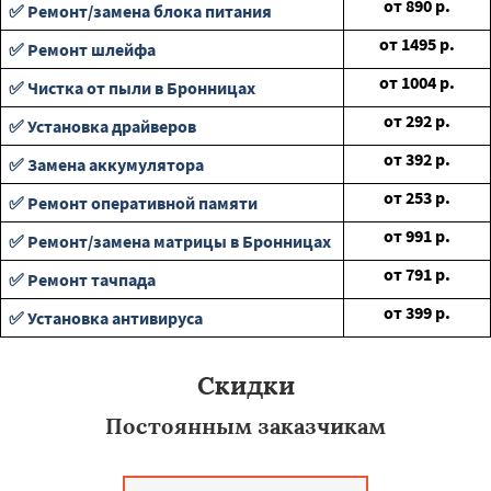
от
890
р.
✅ Ремонт/замена блока питания
от
1495
р.
✅ Ремонт шлейфа
от
1004
р.
✅ Чистка от пыли в Бронницах
от
292
р.
✅ Установка драйверов
от
392
р.
✅ Замена аккумулятора
от
253
р.
✅ Ремонт оперативной памяти
от
991
р.
✅ Ремонт/замена матрицы в Бронницах
от
791
р.
✅ Ремонт тачпада
от
399
р.
✅ Установка антивируса
Скидки
Постоянным заказчикам