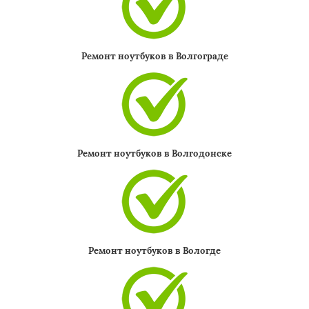
Ремонт ноутбуков в Волгограде
Ремонт ноутбуков в Волгодонске
Ремонт ноутбуков в Вологде