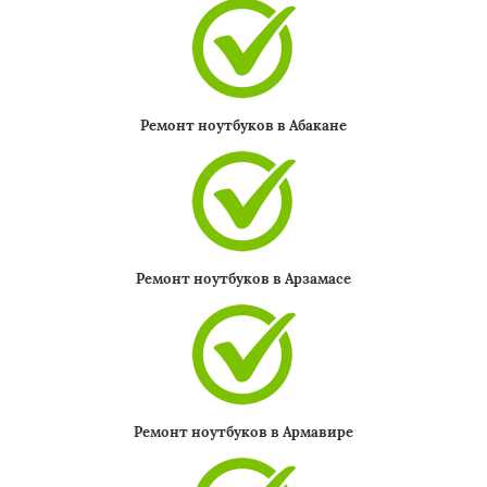
Ремонт ноутбуков в Абакане
Ремонт ноутбуков в Арзамасе
Ремонт ноутбуков в Армавире