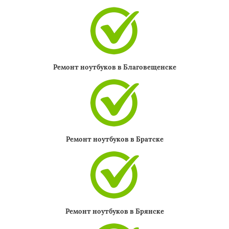
Ремонт ноутбуков в Благовещенске
Ремонт ноутбуков в Братске
Ремонт ноутбуков в Брянске