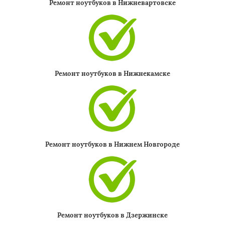
Ремонт ноутбуков в Нижневартовске
Ремонт ноутбуков в Нижнекамске
Ремонт ноутбуков в Нижнем Новгороде
Ремонт ноутбуков в Дзержинске