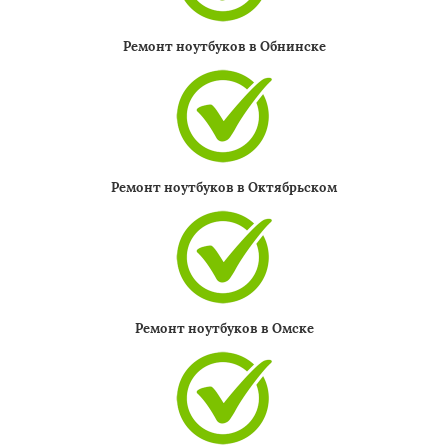
Ремонт ноутбуков в Обнинске
Ремонт ноутбуков в Октябрьском
Ремонт ноутбуков в Омске