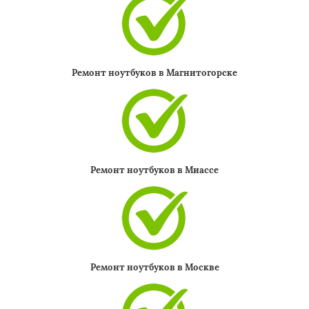
Ремонт ноутбуков в Магнитогорске
Ремонт ноутбуков в Миассе
Ремонт ноутбуков в Москве