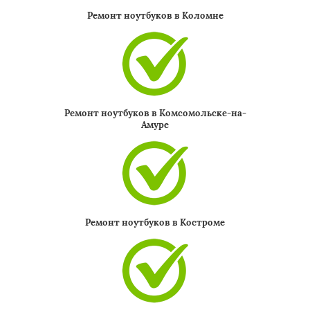
Ремонт ноутбуков в Коломне
Ремонт ноутбуков в Комсомольске-на-
Амуре
Ремонт ноутбуков в Костроме