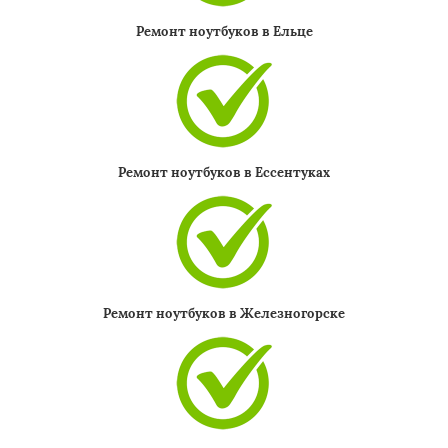
Ремонт ноутбуков в Ельце
Ремонт ноутбуков в Ессентуках
Ремонт ноутбуков в Железногорске