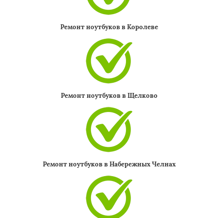
Ремонт ноутбуков в Королеве
Ремонт ноутбуков в Щелково
Ремонт ноутбуков в Набережных Челнах