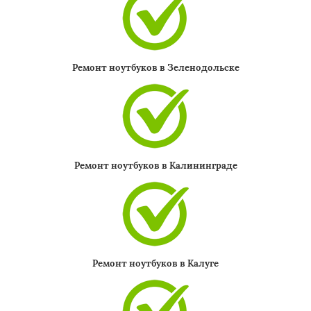
Ремонт ноутбуков в Зеленодольске
Ремонт ноутбуков в Калининграде
Ремонт ноутбуков в Калуге