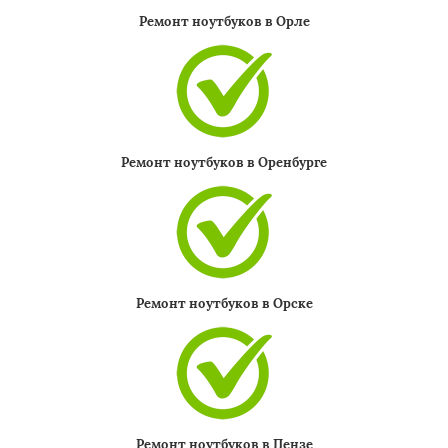
Ремонт ноутбуков в Орле
Ремонт ноутбуков в Оренбурге
Ремонт ноутбуков в Орске
Ремонт ноутбуков в Пензе