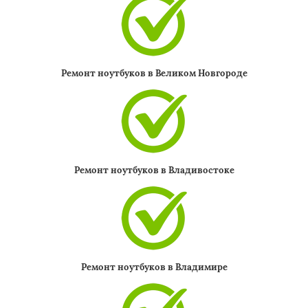
Ремонт ноутбуков в Великом Новгороде
Ремонт ноутбуков в Владивостоке
Ремонт ноутбуков в Владимире