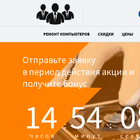
РЕМОНТ КОМПЬЮТЕРОВ
СКИДКИ
ЦЕНЫ
Отправьте заявку
в период действия акции и
получите бонус
14
54
0
:
:
часов
минут
сек