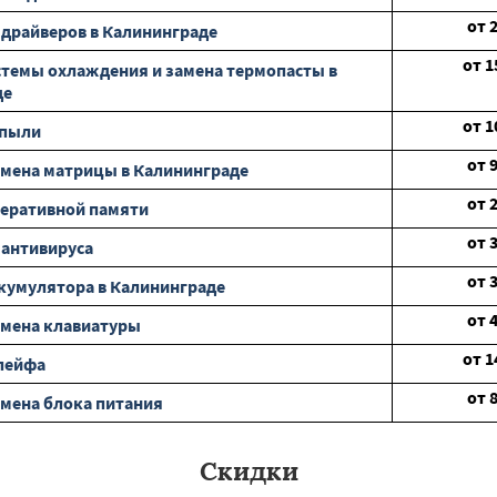
от
 драйверов в Калининграде
от
1
стемы охлаждения и замена термопасты в
де
от
1
 пыли
от
мена матрицы в Калининграде
от
еративной памяти
от
 антивируса
от
кумулятора в Калининграде
от
амена клавиатуры
от
1
лейфа
от
мена блока питания
Скидки