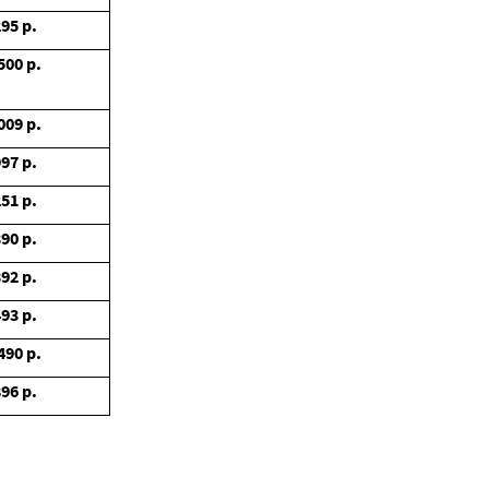
295
р.
500
р.
009
р.
997
р.
251
р.
390
р.
392
р.
493
р.
490
р.
896
р.