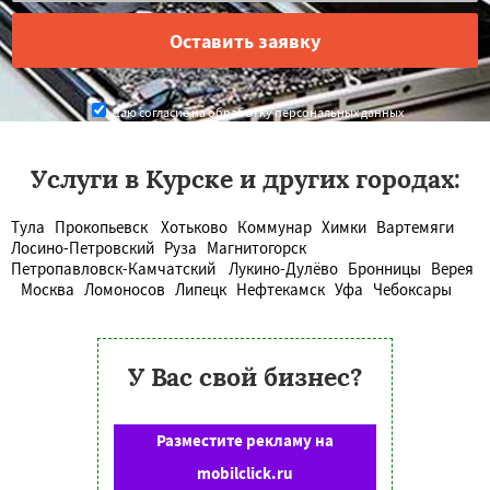
Даю согласие на обработку персональных данных
Услуги в Курске и других городах:
Тула
Прокопьевск
Хотьково
Коммунар
Химки
Вартемяги
Лосино-Петровский
Руза
Магнитогорск
Петропавловск-Камчатский
Лукино-Дулёво
Бронницы
Верея
Москва
Ломоносов
Липецк
Нефтекамск
Уфа
Чебоксары
У Вас свой бизнес?
Разместите рекламу на
mobilclick.ru