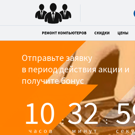
РЕМОНТ КОМПЬЮТЕРОВ
СКИДКИ
ЦЕНЫ
Отправьте заявку
в период действия акции и
получите бонус
10
32
5
:
:
часов
минут
сек