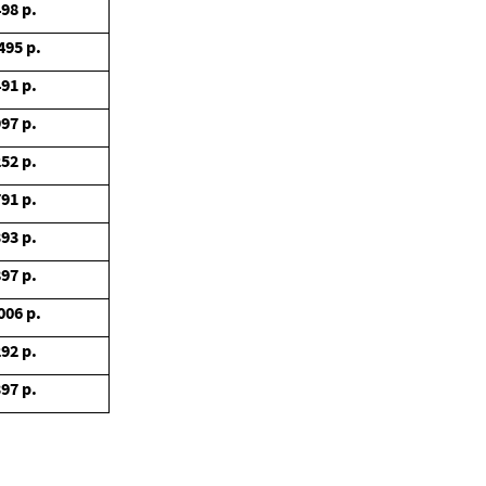
498
р.
495
р.
491
р.
997
р.
252
р.
791
р.
393
р.
897
р.
006
р.
292
р.
397
р.