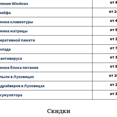
от
ление Windows
от
1
лейфа
от
амена клавиатуры
от
амена матрицы
от
еративной памяти
от
чпада
от
 антивируса
от
мена блока питания
от
1
 пыли в Луховицах
от
 драйверов в Луховицах
от
ккумулятора
Скидки