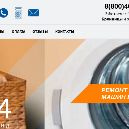
8(800)
Работаем: с 9
Бронницы
и 
НЫ
ОПЛАТА
ОТЗЫВЫ
КОНТАКТЫ
РЕМОНТ
3
МАШИН 
унд