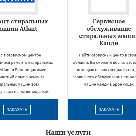
онт стиральных
Сервисное
машин Atlant
обслуживание
стиральных маши
Канди
ас в сервисном центре
Найти сервисный центр в сво
ийся ремонтом стиральных
области. Вы сможете воспользов
Atlant в Бронницах имеет
помощью наших специалистов, 
олетний опыт в ремонте
сервисного обслуживания стира
×
иральных машин всех
машин Канди в Бронницах.
вующих на рынке моделей.
ЗАКАЗАТЬ
ЗАКАЗАТЬ
Наши услуги
Даю согласие на обработку персональных данных