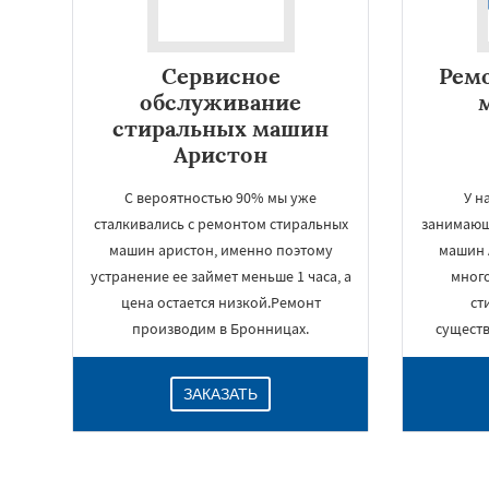
Сервисное
Рем
обслуживание
стиральных машин
Аристон
С вероятностью 90% мы уже
У н
сталкивались с ремонтом стиральных
занимающ
машин аристон, именно поэтому
машин 
устранение ее займет меньше 1 часа, а
мног
цена остается низкой.Ремонт
ст
производим в Бронницах.
сущест
ЗАКАЗАТЬ