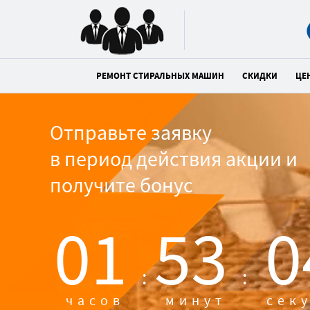
РЕМОНТ СТИРАЛЬНЫХ МАШИН
СКИДКИ
ЦЕ
Отправьте заявку
в период действия акции и
получите бонус
01
53
0
:
:
часов
минут
сек