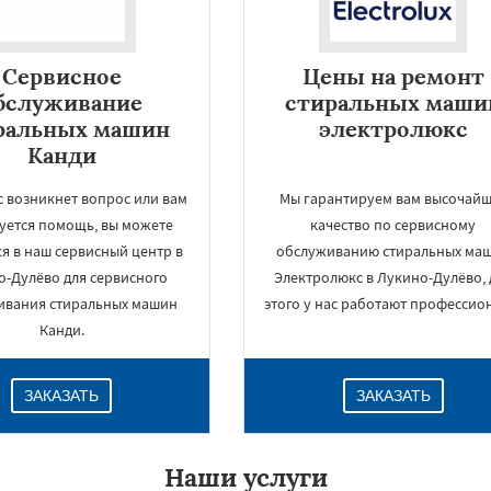
Сервисное
Цены на ремонт
бслуживание
стиральных маши
ральных машин
электролюкс
Канди
ас возникнет вопрос или вам
Мы гарантируем вам высочай
уется помощь, вы можете
качество по сервисному
я в наш сервисный центр в
обслуживанию стиральных ма
о-Дулёво для сервисного
Электролюкс в Лукино-Дулёво, 
×
ивания стиральных машин
этого у нас работают профессио
Канди.
ЗАКАЗАТЬ
ЗАКАЗАТЬ
Наши услуги
Даю согласие на обработку персональных данных