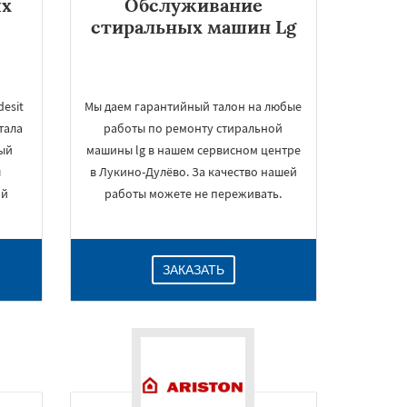
ых
Обслуживание
стиральных машин Lg
esit
Мы даем гарантийный талон на любые
тала
работы по ремонту стиральной
ный
машины lg в нашем сервисном центре
л
в Лукино-Дулёво. За качество нашей
ой
работы можете не переживать.
ЗАКАЗАТЬ