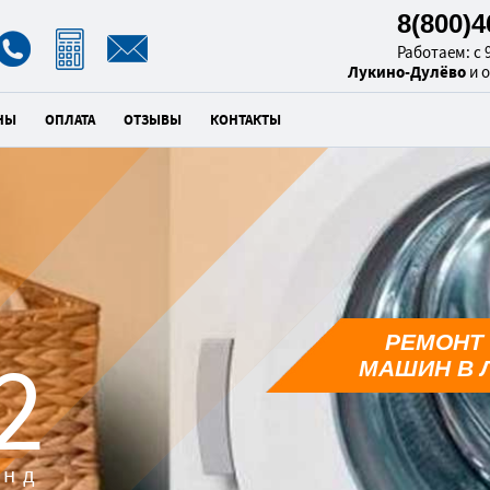
8(800)
Работаем: с 9
Лукино-Дулёво
и 
НЫ
ОПЛАТА
ОТЗЫВЫ
КОНТАКТЫ
РЕМОНТ
1
МАШИН В 
унд