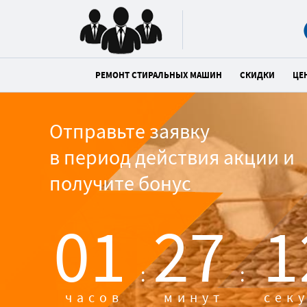
РЕМОНТ СТИРАЛЬНЫХ МАШИН
СКИДКИ
ЦЕ
Отправьте заявку
в период действия акции и
получите бонус
01
27
1
:
:
часов
минут
сек