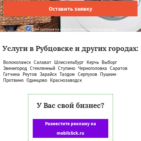
Даю согласие на обработку персональных данных
Услуги в Рубцовске и других городах:
Волоколамск
Салават
Шлиссельбург
Керчь
Выборг
Звенигород
Стеклянный
Ступино
Черноголовка
Саратов
Гатчина
Реутов
Зарайск
Талдом
Серпухов
Пушкин
Протвино
Одинцово
Краснозаводск
У Вас свой бизнес?
Разместите рекламу на
mobilclick.ru