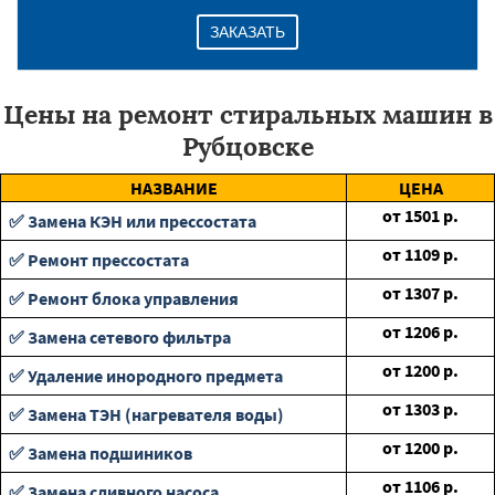
ЗАКАЗАТЬ
Цены на ремонт стиральных машин в
Рубцовске
НАЗВАНИЕ
ЦЕНА
от
1501
р.
✅ Замена КЭН или прессостата
от
1109
р.
✅ Ремонт прессостата
от
1307
р.
✅ Ремонт блока управления
от
1206
р.
✅ Замена сетевого фильтра
от
1200
р.
✅ Удаление инородного предмета
от
1303
р.
✅ Замена ТЭН (нагревателя воды)
от
1200
р.
✅ Замена подшиников
от
1106
р.
✅ Замена сливного насоса