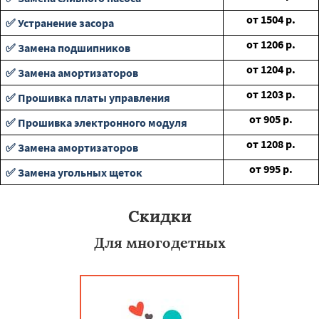
от
1504
р.
✅ Устранение засора
от
1206
р.
✅ Замена подшипников
от
1204
р.
✅ Замена амортизаторов
от
1203
р.
✅ Прошивка платы управления
от
905
р.
✅ Прошивка электронного модуля
от
1208
р.
✅ Замена амортизаторов
от
995
р.
✅ Замена угольных щеток
Скидки
Для многодетных