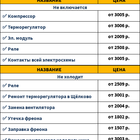
НАЗВАНИЕ
ЦЕНА
Не включается
от
3005
р.
✅ Компрессор
от
3006
р.
✅ Терморегулятор
от
2009
р.
✅ Эл. модуль
от
2508
р.
✅ Реле
от
3005
р.
✅ Контакты всей электросхемы
НАЗВАНИЕ
ЦЕНА
Не холодит
от
2509
р.
✅ Реле
от
3001
р.
✅ Ремонт терморегулятора в Щёлково
от
2004
р.
✅ Замена вентилятора
от
1802
р.
✅ Утечка фреона
от
1507
р.
✅ Заправка фреона
от
3003
р.