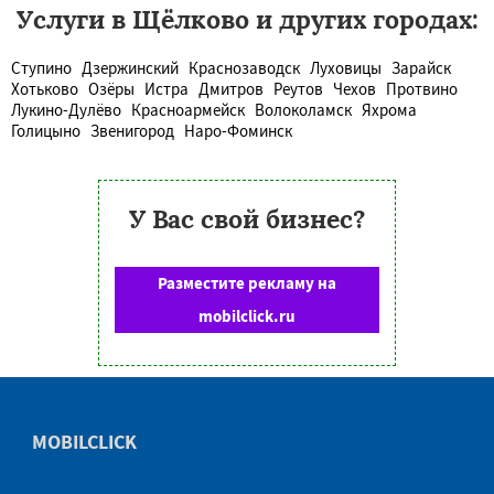
Услуги в Щёлково и других городах:
Ступино
Дзержинский
Краснозаводск
Луховицы
Зарайск
Хотьково
Озёры
Истра
Дмитров
Реутов
Чехов
Протвино
Лукино-Дулёво
Красноармейск
Волоколамск
Яхрома
Голицыно
Звенигород
Наро-Фоминск
У Вас свой бизнес?
Разместите рекламу на
mobilclick.ru
MOBILCLICK