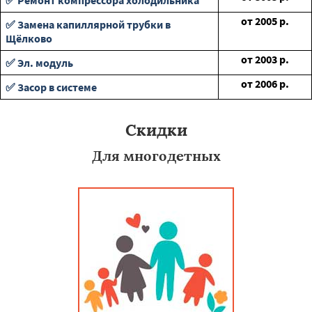
✅ Ремонт компрессора холодильника
от
2005
р.
✅ Замена капиллярной трубки в
Щёлково
от
2003
р.
✅ Эл. модуль
от
2006
р.
✅ Засор в системе
Скидки
Для многодетных