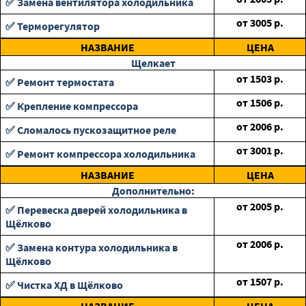
✅ Замена вентилятора холодильника
от
3005
р.
✅ Терморегулятор
НАЗВАНИЕ
ЦЕНА
Щелкает
от
1503
р.
✅ Ремонт термостата
от
1506
р.
✅ Крепление компрессора
от
2006
р.
✅ Сломалось пускозащитное реле
от
3001
р.
✅ Ремонт компрессора холодильника
НАЗВАНИЕ
ЦЕНА
Дополнительно:
от
2005
р.
✅ Перевеска дверей холодильника в
Щёлково
от
2006
р.
✅ Замена контура холодильника в
Щёлково
от
1507
р.
✅ Чистка ХД в Щёлково