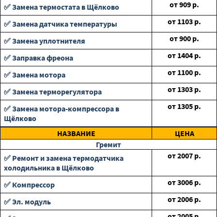
от
909
р.
✅ Замена термостата в Щёлково
от
1103
р.
✅ Замена датчика температуры
от
900
р.
✅ Замена уплотнителя
от
1404
р.
✅ Заправка фреона
от
1100
р.
✅ Замена мотора
от
1303
р.
✅ Замена терморегулятора
от
1305
р.
✅ Замена мотора-компрессора в
Щёлково
НАЗВАНИЕ
ЦЕНА
Гремит
от
2007
р.
✅ Ремонт и замена термодатчика
холодильника в Щёлково
от
3006
р.
✅ Компрессор
от
2006
р.
✅ Эл. модуль
от
2005
р.