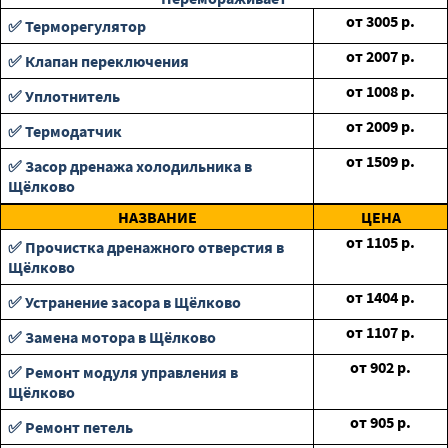
от
3005
р.
✅ Терморегулятор
от
2007
р.
✅ Клапан переключения
от
1008
р.
✅ Уплотнитель
от
2009
р.
✅ Термодатчик
от
1509
р.
✅ Засор дренажа холодильника в
Щёлково
НАЗВАНИЕ
ЦЕНА
от
1105
р.
✅ Прочистка дренажного отверстия в
Щёлково
от
1404
р.
✅ Устранение засора в Щёлково
от
1107
р.
✅ Замена мотора в Щёлково
от
902
р.
✅ Ремонт модуля управления в
Щёлково
от
905
р.
✅ Ремонт петель