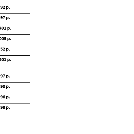
892
р.
297
р.
491
р.
005
р.
252
р.
501
р.
997
р.
490
р.
796
р.
398
р.