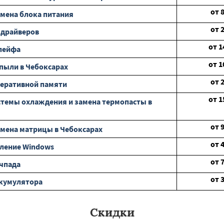
от
мена блока питания
от
 драйверов
от
1
лейфа
от
1
 пыли в Чебоксарах
от
еративной памяти
от
1
стемы охлаждения и замена термопасты в
от
мена матрицы в Чебоксарах
от
ление Windows
от
чпада
от
ккумулятора
Скидки