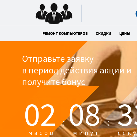
РЕМОНТ КОМПЬЮТЕРОВ
СКИДКИ
ЦЕНЫ
Отправьте заявку
в период действия акции и
получите бонус
02
08
3
:
:
часов
минут
сек