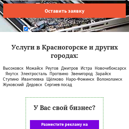
Даю согласие на обработку персональных данных
Услуги в Красногорске и других
городах:
Высоковск
Можайск
Реутов
Дмитров
Истра
Новочебоксарск
Якутск
Электросталь
Протвино
Звенигород
Зарайск
Ступино
Ивантеевка
Щёлково
Наро-Фоминск
Волоколамск
Жуковский
Дедовск
Сергиев посад
У Вас свой бизнес?
Разместите рекламу на