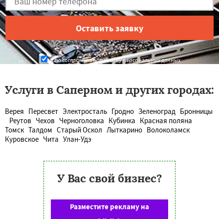
Даю согласие на обработку персональных данных
Услуги в Саперном и других городах:
Верея
Пересвет
Электросталь
Гродно
Зеленоград
Бронницы
Реутов
Чехов
Черноголовка
Кубинка
Красная поляна
Томск
Талдом
Старый Оскол
Лыткарино
Волоколамск
Куровское
Чита
Улан-Удэ
У Вас свой бизнес?
Разместите рекламу на