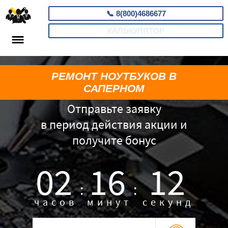
📞
8(800)4686677
КАЛЬКУЛЯТОР
РЕМОНТ НОУТБУКОВ В
САПЕРНОМ
Отправьте заявку
в период действия акции и
получите бонус
02
16
11
:
:
часов
минут
секунд