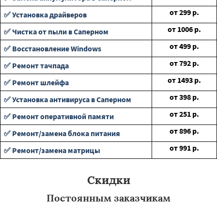
от
299
р.
✅ Установка драйверов
от
1006
р.
✅ Чистка от пыли в Саперном
от
499
р.
✅ Восстановление Windows
от
792
р.
✅ Ремонт тачпада
от
1493
р.
✅ Ремонт шлейфа
от
398
р.
✅ Установка антивируса в Саперном
от
251
р.
✅ Ремонт оперативной памяти
от
896
р.
✅ Ремонт/замена блока питания
от
991
р.
✅ Ремонт/замена матрицы
Скидки
Постоянным заказчикам