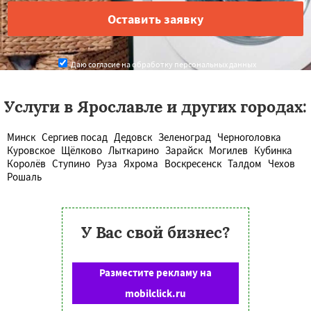
Даю согласие на обработку персональных данных
Услуги в Ярославле и других городах:
Минск
Сергиев посад
Дедовск
Зеленоград
Черноголовка
Куровское
Щёлково
Лыткарино
Зарайск
Могилев
Кубинка
Королёв
Ступино
Руза
Яхрома
Воскресенск
Талдом
Чехов
Рошаль
У Вас свой бизнес?
Разместите рекламу на
mobilclick.ru