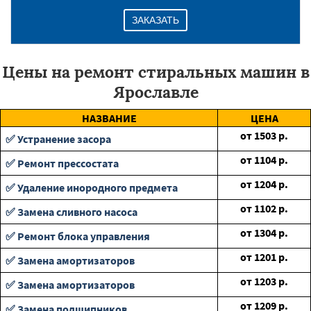
ЗАКАЗАТЬ
Цены на ремонт стиральных машин в
Ярославле
НАЗВАНИЕ
ЦЕНА
от
1503
р.
✅ Устранение засора
от
1104
р.
✅ Ремонт прессостата
от
1204
р.
✅ Удаление инородного предмета
от
1102
р.
✅ Замена сливного насоса
от
1304
р.
✅ Ремонт блока управления
от
1201
р.
✅ Замена амортизаторов
от
1203
р.
✅ Замена амортизаторов
от
1209
р.
✅ Замена подшипников