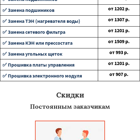
от
1202
р.
✅ Замена подшиников
от
1307
р.
✅ Замена ТЭН (нагревателя воды)
от
1201
р.
✅ Замена сетевого фильтра
от
1509
р.
✅ Замена КЭН или прессостата
от
993
р.
✅ Замена угольных щеток
от
1201
р.
✅ Прошивка платы управления
от
907
р.
✅ Прошивка электронного модуля
Скидки
Постоянным заказчикам