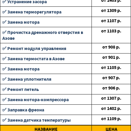
от
1403
р.
✅ Устранение засора
от
1309
р.
✅ Замена терморегулятора
от
1107
р.
✅ Замена мотора
от
1103
р.
✅ Прочистка дренажного отверстия в
Азове
от
908
р.
✅ Ремонт модуля управления
от
901
р.
✅ Замена термостата в Азове
от
1105
р.
✅ Замена мотора
от
907
р.
✅ Замена уплотнителя
от
906
р.
✅ Ремонт петель
от
1307
р.
✅ Замена мотора-компрессора
от
1402
р.
✅ Заправка фреона
от
1109
р.
✅ Замена датчика температуры
НАЗВАНИЕ
ЦЕНА