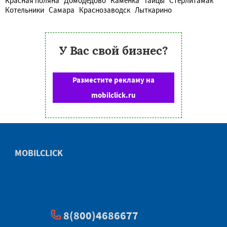
Красная поляна
Домодедово
Каменка
Тайцы
Стерлитамак
Котельники
Самара
Краснозаводск
Лыткарино
У Вас свой бизнес?
Разместите рекламу на
mobilclick.ru
MOBILCLICK
8(800)4686677