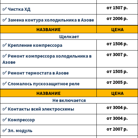
от
1507
р.
✅ Чистка ХД
от
2006
р.
✅ Замена контура холодильника в Азове
НАЗВАНИЕ
ЦЕНА
Щелкает
от
1506
р.
✅ Крепление компрессора
от
3007
р.
✅ Ремонт компрессора холодильника в
Азове
от
1505
р.
✅ Ремонт термостата в Азове
от
2005
р.
✅ Сломалось пускозащитное реле
НАЗВАНИЕ
ЦЕНА
Не включается
от
3004
р.
✅ Контакты всей электросхемы
от
3004
р.
✅ Компрессор
от
2007
р.
✅ Эл. модуль