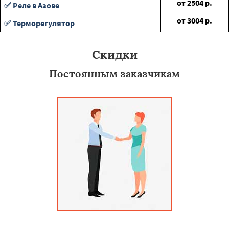
от
2504
р.
✅ Реле в Азове
от
3004
р.
✅ Терморегулятор
Скидки
Постоянным заказчикам