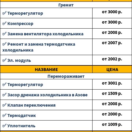
Гремит
от
3000
р.
✅ Терморегулятор
от
3000
р.
✅ Компрессор
от
2008
р.
✅ Замена вентилятора холодильника
от
2007
р.
✅ Ремонт и замена термодатчика
холодильника
от
2002
р.
✅ Эл. модуль
НАЗВАНИЕ
ЦЕНА
Перемораживает
от
3001
р.
✅ Терморегулятор
от
1509
р.
✅ Засор дренажа холодильника в Азове
от
2008
р.
✅ Клапан переключения
от
2000
р.
✅ Термодатчик
от
1009
р.
✅ Уплотнитель