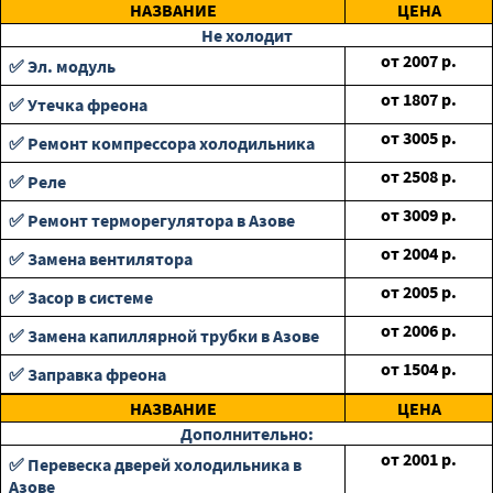
НАЗВАНИЕ
ЦЕНА
Не холодит
от
2007
р.
✅ Эл. модуль
от
1807
р.
✅ Утечка фреона
от
3005
р.
✅ Ремонт компрессора холодильника
от
2508
р.
✅ Реле
от
3009
р.
✅ Ремонт терморегулятора в Азове
от
2004
р.
✅ Замена вентилятора
от
2005
р.
✅ Засор в системе
от
2006
р.
✅ Замена капиллярной трубки в Азове
от
1504
р.
✅ Заправка фреона
НАЗВАНИЕ
ЦЕНА
Дополнительно:
от
2001
р.
✅ Перевеска дверей холодильника в
Азове