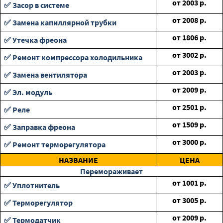
от
2003
р.
✅ Засор в системе
от
2008
р.
✅ Замена капиллярной трубки
от
1806
р.
✅ Утечка фреона
от
3002
р.
✅ Ремонт компрессора холодильника
от
2003
р.
✅ Замена вентилятора
от
2009
р.
✅ Эл. модуль
от
2501
р.
✅ Реле
от
1509
р.
✅ Заправка фреона
от
3000
р.
✅ Ремонт терморегулятора
НАЗВАНИЕ
ЦЕНА
Перемораживает
от
1001
р.
✅ Уплотнитель
от
3005
р.
✅ Терморегулятор
от
2009
р.
✅ Термодатчик