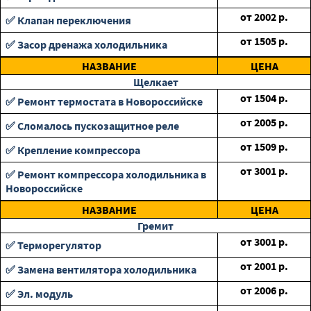
от
2002
р.
✅ Клапан переключения
от
1505
р.
✅ Засор дренажа холодильника
НАЗВАНИЕ
ЦЕНА
Щелкает
от
1504
р.
✅ Ремонт термостата в Новороссийске
от
2005
р.
✅ Сломалось пускозащитное реле
от
1509
р.
✅ Крепление компрессора
от
3001
р.
✅ Ремонт компрессора холодильника в
Новороссийске
НАЗВАНИЕ
ЦЕНА
Гремит
от
3001
р.
✅ Терморегулятор
от
2001
р.
✅ Замена вентилятора холодильника
от
2006
р.
✅ Эл. модуль