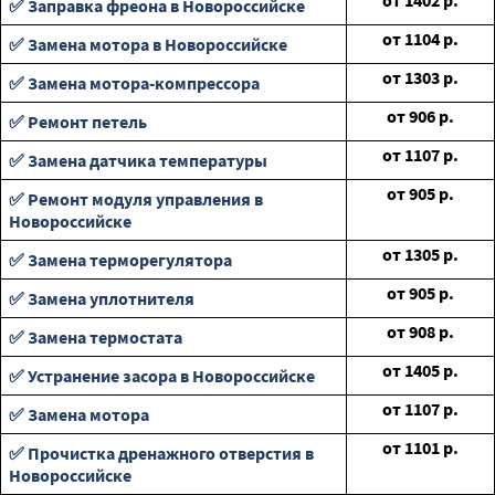
от
1402
р.
✅ Заправка фреона в Новороссийске
от
1104
р.
✅ Замена мотора в Новороссийске
от
1303
р.
✅ Замена мотора-компрессора
от
906
р.
✅ Ремонт петель
от
1107
р.
✅ Замена датчика температуры
от
905
р.
✅ Ремонт модуля управления в
Новороссийске
от
1305
р.
✅ Замена терморегулятора
от
905
р.
✅ Замена уплотнителя
от
908
р.
✅ Замена термостата
от
1405
р.
✅ Устранение засора в Новороссийске
от
1107
р.
✅ Замена мотора
от
1101
р.
✅ Прочистка дренажного отверстия в
Новороссийске