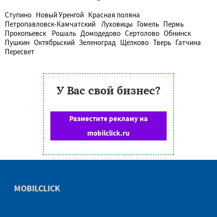
Ступино
Новый Уренгой
Красная поляна
Петропавловск-Камчатский
Луховицы
Гомель
Пермь
Прокопьевск
Рошаль
Домодедово
Сертолово
Обнинск
Пушкин
Октябрьский
Зеленоград
Щёлково
Тверь
Гатчина
Пересвет
У Вас свой бизнес?
Разместите рекламу на
mobilclick.ru
MOBILCLICK